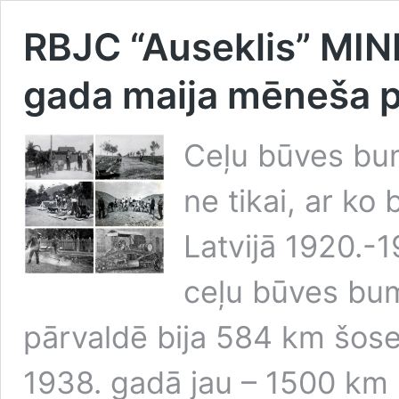
RBJC “Auseklis” M
gada maija mēneša 
Ceļu būves bum
ne tikai, ar ko 
Latvijā 1920.-1
ceļu būves bum
pārvaldē bija 584 km šose
1938. gadā jau – 1500 km 