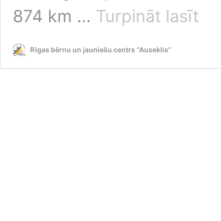
RBJC
874 km …
Turpināt lasīt
“Ausekl
MINI
2026.
Rīgas bērnu un jauniešu centrs “Auseklis”
gada
maija
mēneš
priekš