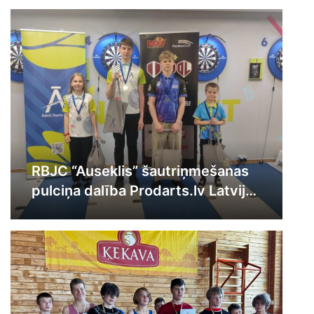
RBJC “Auseklis” šautriņmešanas
pulciņa dalība Prodarts.lv Latvijas
Jauniešu Darts Līgas