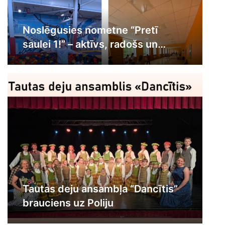
Noslēgusies nometne “Pretī
saulei 1!” – aktīvs, radošs un
piedzīvojumiem
Tautas deju ansambļa “Dancītis”
brauciens uz Poliju