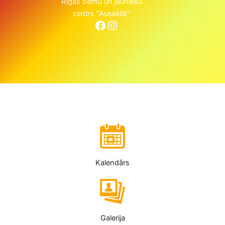
Rīgas bērnu un jauniešu
centrs “Auseklis”
Facebook
Instagram
Kalendārs
Galerija