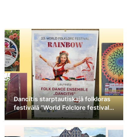
Dancītis starptautiskajā folkloras
festivālā “World Folclore festival
“Rainbow””