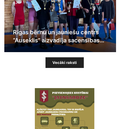
Rīgas bērnu un jauniešu centrs
“Auseklis” aizvadīja sacensības
“Grieķu-romiešu cīņas
Vecāki raksti