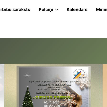
rbību saraksts
Pulciņi
Kalendārs
Mini