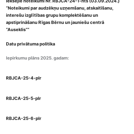
Iekšējie noteikumi Nr. RBJCA-24-1-nts (03.09.2024.)
“Noteikumi par audzēkņu uzņemšanu, atskaitīšanu,
interešu izglītības grupu komplektēšanu un
apstiprināšanu Rīgas Bērnu un jauniešu centrā
“Auseklis””
Datu privātuma politika
Iepirkumu plāns 2025. gadam:
RBJCA-25-4-plr
RBJCA-25-5-plr
RBJCA-25-6-plr