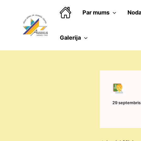
Skip
to
Par mums
Noda
content
Galerija
29 septembris