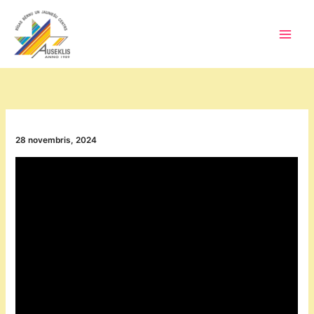
Skip
to
content
Main
Men
28 novembris, 2024