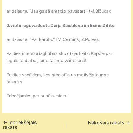
ar dziesmu “Jau gaisā smaržo pavasars” (M.Bičuka);
2.vietu ieguva duets Darja Baidalova un Esme Zīlīte
ar dziesmu “Par kārtību” (M.Celmiņš, Z.Purvs).
Paldies interešu izglītības skolotājai Evitai Kapčei par
ieguldito darbu jauno talantu veidošanā!
Paldies vecākiem, kas atbalstīja un motivēja jaunos
talantus!
Priecājamies par panākumiem!
←
Iepriekšējais
Nākošais raksts
→
raksts