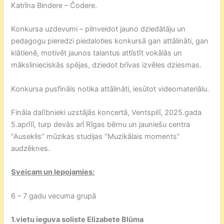
Katrīna Bindere – Čodere.
Konkursa uzdevumi – pilnveidot jauno dziedātāju un
pedagogu pieredzi piedaloties konkursā gan attālināti, gan
klātienē, motivēt jaunos talantus attīstīt vokālās un
mākslinieciskās spējas, dziedot brīvas izvēles dziesmas.
Konkursa pusfināls notika attālināti, iesūtot videomateriālu.
Fināla dalībnieki uzstājās koncertā, Ventspilī, 2025.gada
5.aprīlī, turp devās arī Rīgas bērnu un jauniešu centra
“Auseklis” mūzikas studijas “Muzikālais moments”
audzēknes.
Sveicam un lepojamies:
6 – 7 gadu vecuma grupā
1.vietu ieguva soliste Elizabete Blūma