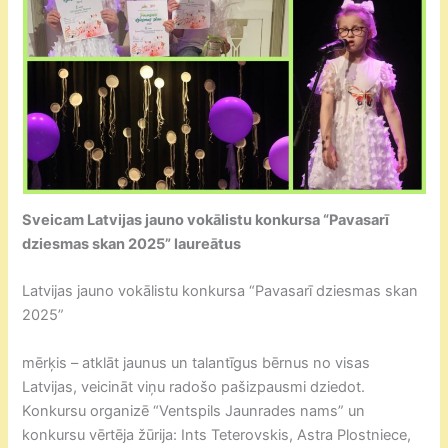
Sveicam Latvijas jauno vokālistu konkursa “Pavasarī
dziesmas skan 2025” laureātus
Latvijas jauno vokālistu konkursa “Pavasarī dziesmas skan
2025”
mērķis – atklāt jaunus un talantīgus bērnus no visas
Latvijas, veicināt viņu radošo pašizpausmi dziedot.
Konkursu organizē “Ventspils Jaunrades nams” un
konkursu vērtēja žūrija: Ints Teterovskis, Astra Plostniece,