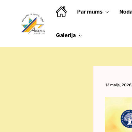
Skip
to
Par mums
Noda
content
Galerija
13 maijs, 2026