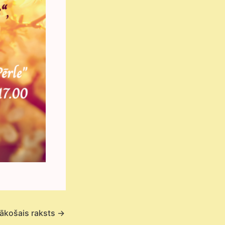
ākošais raksts
→