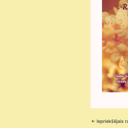
←
Iepriekšējais r