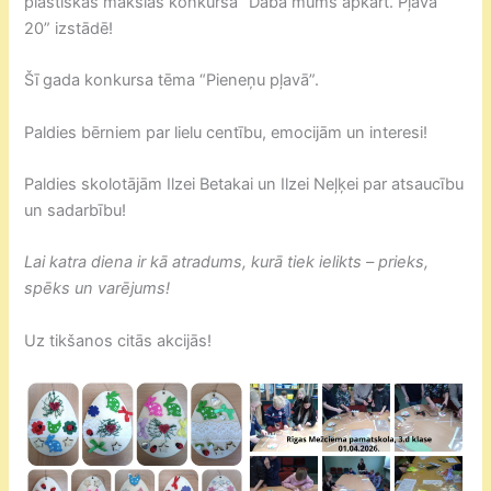
plastiskās mākslas konkursa “Daba mums apkārt. Pļava
20” izstādē!
Šī gada konkursa tēma “Pieneņu pļavā”.
Paldies bērniem par lielu centību, emocijām un interesi!
Paldies skolotājām Ilzei Betakai un Ilzei Neļķei par atsaucību
un sadarbību!
Lai katra diena ir kā atradums, kurā tiek ielikts – prieks,
spēks un varējums!
Uz tikšanos citās akcijās!