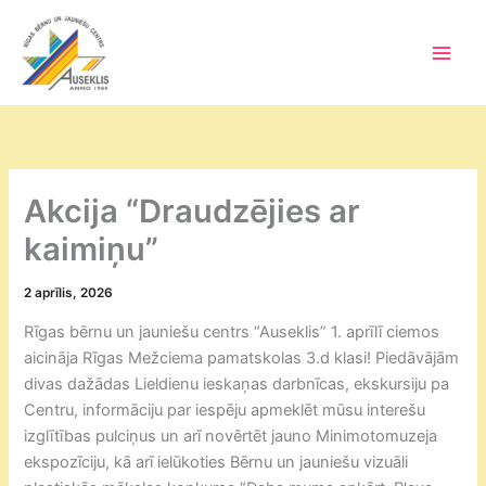
Skip
to
content
Main
Men
Akcija “Draudzējies ar
kaimiņu”
2 aprīlis, 2026
Rīgas bērnu un jauniešu centrs “Auseklis” 1. aprīlī ciemos
aicināja Rīgas Mežciema pamatskolas 3.d klasi! Piedāvājām
divas dažādas Lieldienu ieskaņas darbnīcas, ekskursiju pa
Centru, informāciju par iespēju apmeklēt mūsu interešu
izglītības pulciņus un arī novērtēt jauno Minimotomuzeja
ekspozīciju, kā arī ielūkoties Bērnu un jauniešu vizuāli