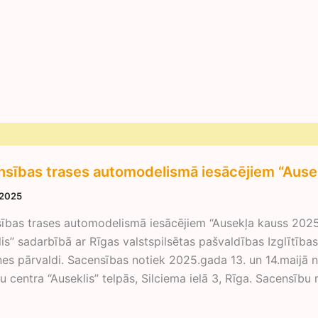
sības trases automodelismā iesācējiem “Ause
 2025
ības trases automodelismā iesācējiem “Ausekļa kauss 2025”
lis” sadarbībā ar Rīgas valstspilsētas pašvaldības Izglītīb
nes pārvaldi. Sacensības notiek 2025.gada 13. un 14.maijā n
u centra “Auseklis” telpās, Silciema ielā 3, Rīga. Sacensību m