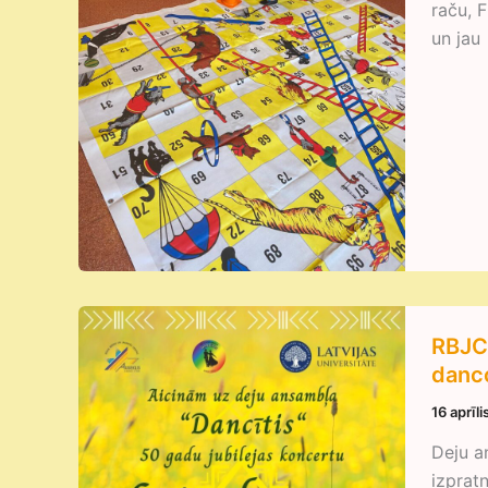
raču, 
un jau
RBJC 
danc
16 aprīl
Deju an
izprat