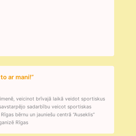
to ar mani!”
imenē, veicinot brīvajā laikā veidot sportiskus
avstarpējo sadarbību veicot sportiskas
 Rīgas bērnu un jauniešu centrā “Auseklis”
rganizē Rīgas