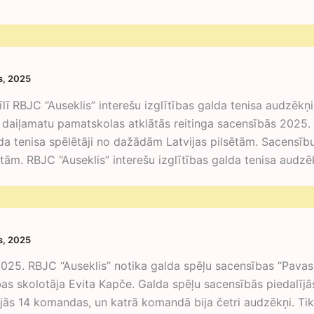
is, 2025
rīlī RBJC “Auseklis” interešu izglītības galda tenisa audzēkņ
 daiļamatu pamatskolas atklātās reitinga sacensībās 2025.
da tenisa spēlētāji no dažādām Latvijas pilsētām. Sacensīb
etām. RBJC “Auseklis” interešu izglītības galda tenisa aud
is, 2025
2025. RBJC “Auseklis” notika galda spēļu sacensības “Pavas
ības skolotāja Evita Kapče. Galda spēļu sacensībās piedalījā
ījās 14 komandas, un katrā komandā bija četri audzēkņi. Tika