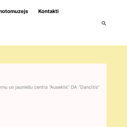
motomuzejs
Kontakti
Search
nu un jauniešu centra “Auseklis” DA “Dancītis”