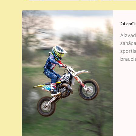
24 aprīl
Aizvad
sanāca
sportis
braucie