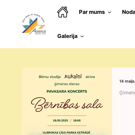
Skip
to
Par mums
Noda
content
Galerija
14 maijs
Ģimene