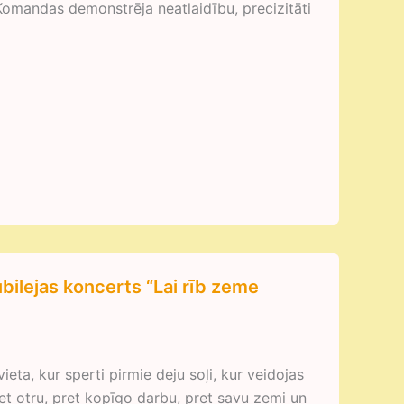
Komandas demonstrēja neatlaidību, precizitāti
bilejas koncerts “Lai rīb zeme
ieta, kur sperti pirmie deju soļi, kur veidojas
ret otru, pret kopīgo darbu, pret savu zemi un