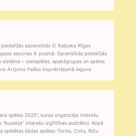
i piedalījās sacensībās O. Kalpaka Rīgas
 gada sezonas 4. posmā. Sacensībās piedalījās
u sistēma – vienspēles, apakšgrupas un spēles
zēkņi Artjoms Paško kopvērtējumā ieguva
ara spēles 2025”, kuras organizēja interešu
s “Ausekļa” interešu izglītības audzēkņi. Kopā
 spēlētas šādas spēles: Tornis, Cirks, Riču