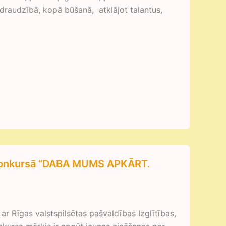
draudzībā, kopā būšanā, atklājot talantus,
as konkursā “DABA MUMS APKĀRT.
ar Rīgas valstspilsētas pašvaldības Izglītības,