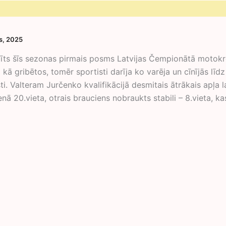
is, 2025
īts šīs sezonas pirmais posms Latvijas Čempionātā motokros
 kā gribētos, tomēr sportisti darīja ko varēja un cīnījās lī
ti. Valteram Jurčenko kvalifikācijā desmitais ātrākais apļa 
nā 20.vieta, otrais brauciens nobraukts stabili – 8.vieta, ka