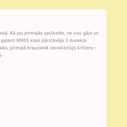
ā. Kā jau pirmajās sacīkstēs, ne viss gāja un
dz galam! MX65 klasi pārstāvēja 3 Ausekļa
laiks, pirmajā braucienā neveiksmīgs kritiens –
s