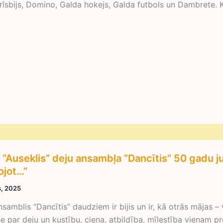
Frīsbijs, Domino, Galda hokejs, Galda futbols un Dambrete. 
“Auseklis” deju ansambļa “Dancītis” 50 gadu ju
ojot…”
is, 2025
samblis “Dancītis” daudziem ir bijis un ir, kā otrās mājas – v
ne par deju un kustību, cieņa, atbildība, mīlestība vienam p