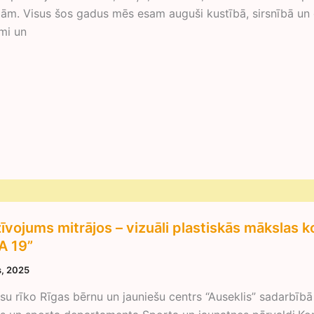
ijām. Visus šos gadus mēs esam auguši kustībā, sirsnībā un 
mi un
īvojums mitrājos – vizuāli plastiskās māksl
A 19”
is, 2025
su rīko Rīgas bērnu un jauniešu centrs “Auseklis” sadarbībā 