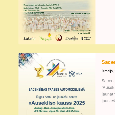
Sacen
9 maijs,
Sacens
“Ausek
jaunat
jaunieš