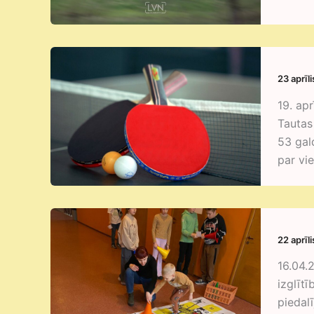
23 aprīl
19. ap
Tautas
53 gal
par vi
22 aprīl
16.04.
izglīt
piedal