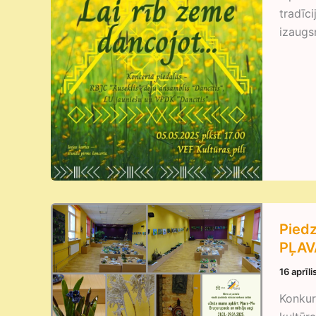
tradīc
izaugs
Piedz
PĻAV
16 aprīl
Konkur