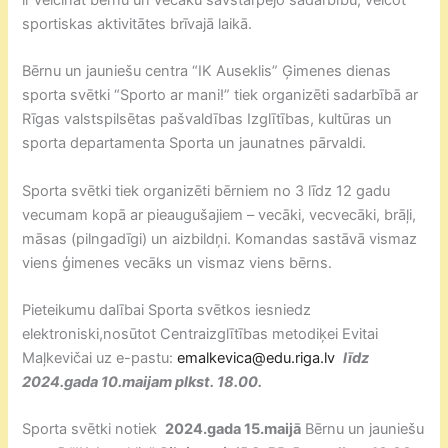
sportiskas aktivitātes brīvajā laikā.
Bērnu un jauniešu centra “IK Auseklis” Ģimenes dienas
sporta svētki “Sporto ar mani!” tiek organizēti sadarbībā ar
Rīgas valstspilsētas pašvaldības Izglītības, kultūras un
sporta departamenta Sporta un jaunatnes pārvaldi.
Sporta svētki tiek organizēti bērniem no 3 līdz 12 gadu
vecumam kopā ar pieaugušajiem – vecāki, vecvecāki, brāļi,
māsas (pilngadīgi) un aizbildņi. Komandas sastāvā vismaz
viens ģimenes vecāks un vismaz viens bērns.
Pieteikumu dalībai Sporta svētkos iesniedz
elektroniski,nosūtot Centraizglītības metodiķei Evitai
Maļkevičai uz e-pastu:
emalkevica@edu.riga.lv
līdz
2024.gada 10.maijam plkst. 18.00.
Sporta svētki notiek
2024.gada
15.maijā
Bērnu un jauniešu