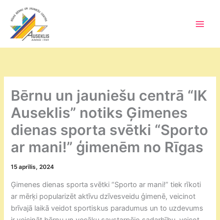
Skip
to
content
Main
Men
Bērnu un jauniešu centrā “IK
Auseklis” notiks Ģimenes
dienas sporta svētki “Sporto
ar mani!” ģimenēm no Rīgas
15 aprīlis, 2024
Ģimenes dienas sporta svētki “Sporto ar mani!” tiek rīkoti
ar mērķi popularizēt aktīvu dzīvesveidu ģimenē, veicinot
brīvajā laikā veidot sportiskus paradumus un to uzdevums
ir veicināt bērnu un vecāku savstarpējo sadarbību, veicot