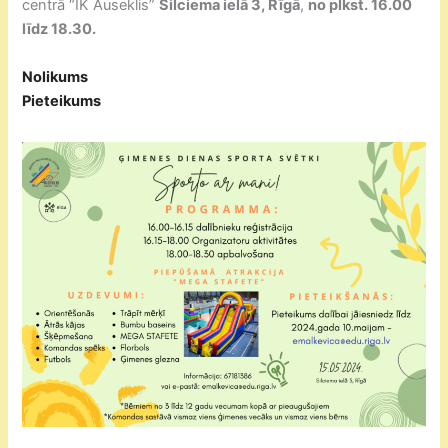
centrā “IK Auseklis”
Silciema ielā 3, Rīgā
,
no plkst.
16.00
līdz 18.30.
Nolikums
Pieteikums