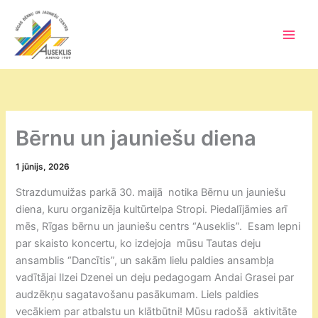
Skip
to
content
Main
Men
Bērnu un jauniešu diena
1 jūnijs, 2026
Strazdumuižas parkā 30. maijā notika Bērnu un jauniešu
diena, kuru organizēja kultūrtelpa Stropi. Piedalījāmies arī
mēs, Rīgas bērnu un jauniešu centrs “Auseklis”. Esam lepni
par skaisto koncertu, ko izdejoja mūsu Tautas deju
ansamblis “Dancītis”, un sakām lielu paldies ansambļa
vadītājai Ilzei Dzenei un deju pedagogam Andai Grasei par
audzēkņu sagatavošanu pasākumam. Liels paldies
vecākiem par atbalstu un klātbūtni! Mūsu radošā aktivitāte