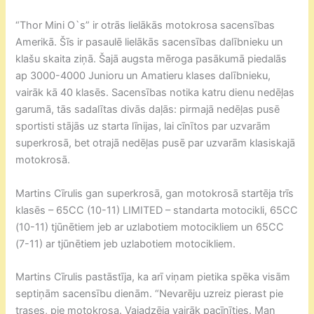
“Thor Mini O`s” ir otrās lielākās motokrosa sacensības
Amerikā. Šīs ir pasaulē lielākās sacensības dalībnieku un
klašu skaita ziņā. Šajā augsta mēroga pasākumā piedalās
ap 3000-4000 Junioru un Amatieru klases dalībnieku,
vairāk kā 40 klasēs. Sacensības notika katru dienu nedēļas
garumā, tās sadalītas divās daļās: pirmajā nedēļas pusē
sportisti stājās uz starta līnijas, lai cīnītos par uzvarām
superkrosā, bet otrajā nedēļas pusē par uzvarām klasiskajā
motokrosā.
Martins Cīrulis gan superkrosā, gan motokrosā startēja trīs
klasēs – 65CC (10-11) LIMITED – standarta motocikli, 65CC
(10-11) tjūnētiem jeb ar uzlabotiem motocikliem un 65CC
(7-11) ar tjūnētiem jeb uzlabotiem motocikliem.
Martins Cīrulis pastāstīja, ka arī viņam pietika spēka visām
septiņām sacensību dienām. “Nevarēju uzreiz pierast pie
trases, pie motokrosa. Vajadzēja vairāk pacīnīties. Man