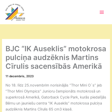
Skip
to
content
Main
Men
BJC “IK Auseklis” motokrosa
pulciņa audzēknis Martins
Cīrulis sacensībās Amerikā
11 decembris, 2023
No 18. līdz 25.novembrim norisinājās “Thor Mini O`s” jeb
“Thor Mini Olympics” Junioru čempionāts motokrosā un
superkrosā Amerikā, Gatorback Cycle Park, kurās piedalījās
Bērnu un jauniešu centra “IK Auseklis” motokrosa pulciņa
audzēknis Martins Cīrulis 65 cm3 klasē.