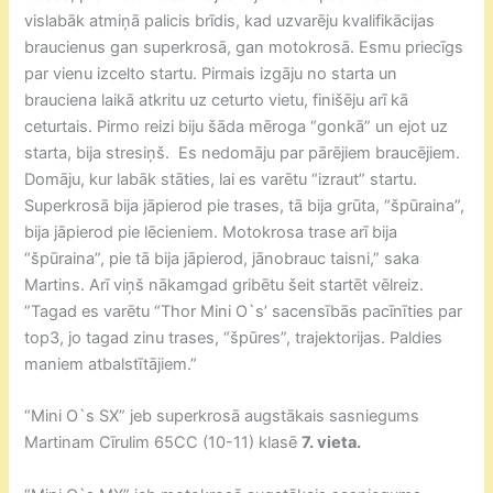
vislabāk atmiņā palicis brīdis, kad uzvarēju kvalifikācijas
braucienus gan superkrosā, gan motokrosā. Esmu priecīgs
par vienu izcelto startu. Pirmais izgāju no starta un
brauciena laikā atkritu uz ceturto vietu, finišēju arī kā
ceturtais. Pirmo reizi biju šāda mēroga “gonkā” un ejot uz
starta, bija stresiņš. Es nedomāju par pārējiem braucējiem.
Domāju, kur labāk stāties, lai es varētu “izraut” startu.
Superkrosā bija jāpierod pie trases, tā bija grūta, “špūraina”,
bija jāpierod pie lēcieniem. Motokrosa trase arī bija
“špūraina”, pie tā bija jāpierod, jānobrauc taisni,” saka
Martins. Arī viņš nākamgad gribētu šeit startēt vēlreiz.
”Tagad es varētu “Thor Mini O`s’ sacensībās pacīnīties par
top3, jo tagad zinu trases, “špūres”, trajektorijas. Paldies
maniem atbalstītājiem.”
“Mini O`s SX” jeb superkrosā augstākais sasniegums
Martinam Cīrulim 65CC (10-11) klasē
7. vieta.