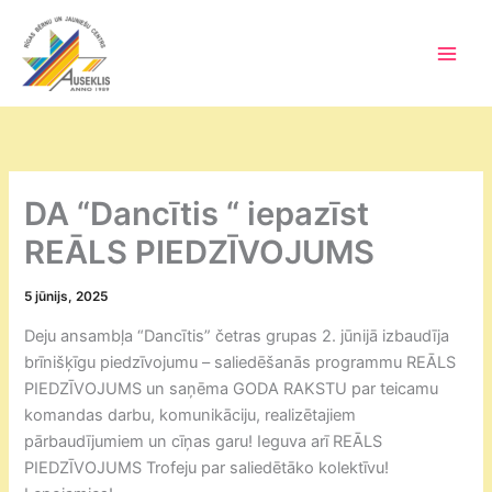
Skip
to
content
Main
Men
DA “Dancītis “ iepazīst
REĀLS PIEDZĪVOJUMS
5 jūnijs, 2025
Deju ansambļa “Dancītis” četras grupas 2. jūnijā izbaudīja
brīnišķīgu piedzīvojumu – saliedēšanās programmu REĀLS
PIEDZĪVOJUMS un saņēma GODA RAKSTU par teicamu
komandas darbu, komunikāciju, realizētajiem
pārbaudījumiem un cīņas garu! Ieguva arī REĀLS
PIEDZĪVOJUMS Trofeju par saliedētāko kolektīvu!