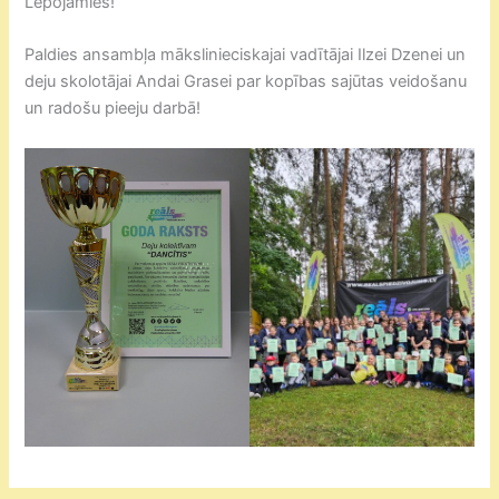
Lepojamies!
Paldies ansambļa mākslinieciskajai vadītājai Ilzei Dzenei un
deju skolotājai Andai Grasei par kopības sajūtas veidošanu
un radošu pieeju darbā!