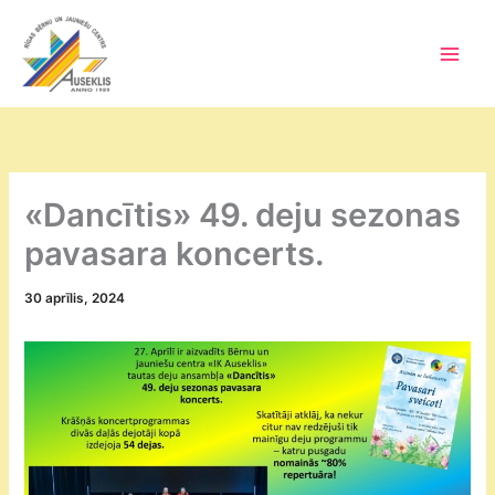
Skip
to
content
Main
Men
«Dancītis» 49. deju sezonas
pavasara koncerts.
30 aprīlis, 2024