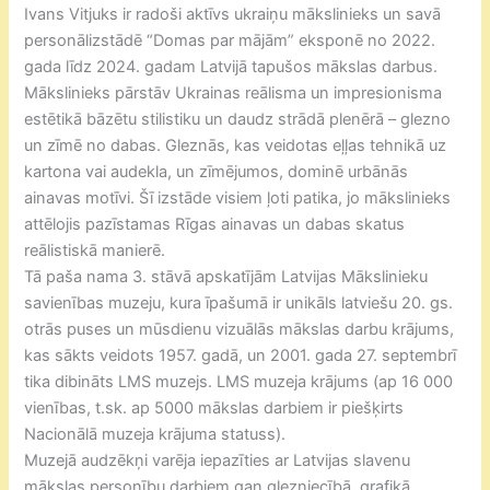
Ivans Vitjuks ir radoši aktīvs ukraiņu mākslinieks un savā
personālizstādē “Domas par mājām” eksponē no 2022.
gada līdz 2024. gadam Latvijā tapušos mākslas darbus.
Mākslinieks pārstāv Ukrainas reālisma un impresionisma
estētikā bāzētu stilistiku un daudz strādā plenērā – glezno
un zīmē no dabas. Gleznās, kas veidotas eļļas tehnikā uz
kartona vai audekla, un zīmējumos, dominē urbānās
ainavas motīvi. Šī izstāde visiem ļoti patika, jo mākslinieks
attēlojis pazīstamas Rīgas ainavas un dabas skatus
reālistiskā manierē.
Tā paša nama 3. stāvā apskatījām Latvijas Mākslinieku
savienības muzeju, kura īpašumā ir unikāls latviešu 20. gs.
otrās puses un mūsdienu vizuālās mākslas darbu krājums,
kas sākts veidots 1957. gadā, un 2001. gada 27. septembrī
tika dibināts LMS muzejs. LMS muzeja krājums (ap 16 000
vienības, t.sk. ap 5000 mākslas darbiem ir piešķirts
Nacionālā muzeja krājuma statuss).
Muzejā audzēkņi varēja iepazīties ar Latvijas slavenu
mākslas personību darbiem gan glezniecībā, grafikā,