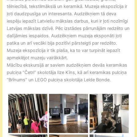
tēlniecībā, tekstilmākslā un keramikā. Muzeja ekspozīcija ir
ļoti daudzpusīga un interesanta. Audzēkņiem tā deva
iespēju iepazīt Latviešu mākslas darbus, kuri ir ļoti nozīmīgi
Latvijas mākslas dzīvē. Pēc izstādes pārrunājām redzēto un
dalījāmies iespaidos. Audzēkņiem muzeja eksponāti ļoti
patika un arī vecāki bija pozitīvi pārsteigti par redzēto.
Muzeja ekspozīcija ir tik plaša, ka to var turpināt iepazīt
apmeklējot muzeju vairākkārt.
Mācību ekskursijā ar saviem audzēkņiem devās keramikas
pulciņa “Četri” skolotāja Ilze Kīns, kā arī keramikas pulciņa
“Brīnums” un LEGO pulciņa skolotāja Lelde Bonde.