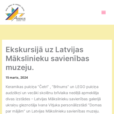
Skip
to
content
Main
Men
Ekskursijā uz Latvijas
Mākslinieku savienības
muzeju.
15 marts, 2024
Keramikas pulciņa “Četri” , “Brīnums” un LEGO pulciņa
audzēkņi un vecāki skolēnu brīvlaika nedēļā apmeklēja
divas izstādes – Latvijas Mākslinieku savienības galerijā
ukraiņu gleznotāja Ivana Vitjuka personālizstādi “Domas
par mājām” un Latvijas Mākslinieku savienības muzeju.