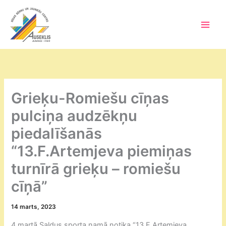
Skip
to
content
Main
Men
Grieķu-Romiešu cīņas
pulciņa audzēkņu
piedalīšanās
“13.F.Artemjeva piemiņas
turnīrā grieķu – romiešu
cīņā”
14 marts, 2023
4.martā Saldus sporta namā notika “13.F.Artemjeva