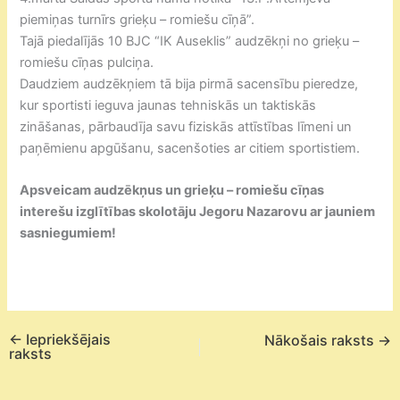
piemiņas turnīrs grieķu – romiešu cīņā”.
Tajā piedalījās 10 BJC “IK Auseklis” audzēkņi no grieķu –
romiešu cīņas pulciņa.
Daudziem audzēkņiem tā bija pirmā sacensību pieredze,
kur sportisti ieguva jaunas tehniskās un taktiskās
zināšanas, pārbaudīja savu fiziskās attīstības līmeni un
paņēmienu apgūšanu, sacenšoties ar citiem sportistiem.
Apsveicam audzēkņus un grieķu – romiešu cīņas
interešu izglītības skolotāju Jegoru Nazarovu ar jauniem
sasniegumiem!
←
Iepriekšējais
Nākošais raksts
→
raksts