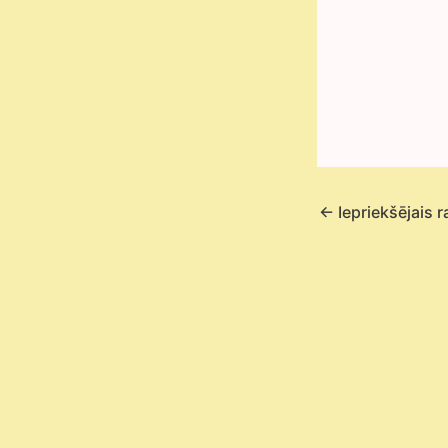
←
Iepriekšējais r