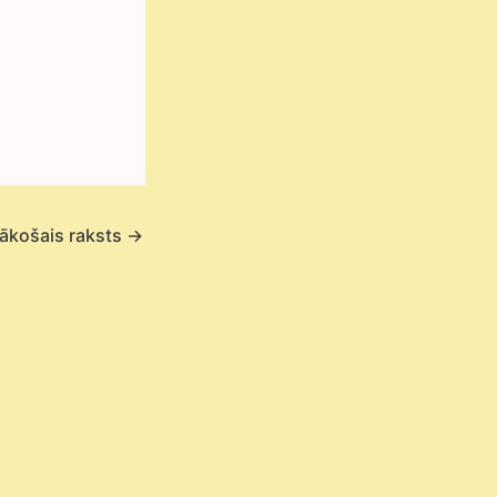
ākošais raksts
→