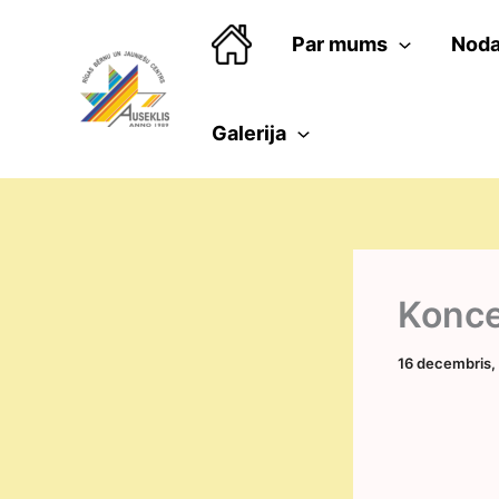
Skip
to
Par mums
Noda
content
Galerija
Konce
16 decembris,