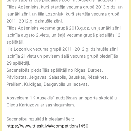
Filips Apšenieks, kurš startēja vecuma grupā 2013.g.dz. un
jaunāki zēni, un Illia Lozoniuk, kurš startēja vecuma grupā
2011.-2012.g. dzimušie zēni.
Filips Apšenieks vecuma grupā 2013.g.dz. un jaunāki zēni
izcīnīja augsto 2.vietu, un šajā vecuma grupā piedalījās 12
spēlētāji.
Illia Lozoniuk vecuma grupā 2011.-2012.g. dzimušie zēni
izcīnīja 21.vietu un pavisam šajā vecuma grupā piedalījās
29 spēlētāji.
Sacensībās piedalījās spēlētāji no Rīgas, Durbes,
Pāvilostas, Jelgavas, Salaspils, Bauskas, Rēzeknes,
Preiļiem, Kuldīgas, Daugavpils un Iecavas.
Apsveicam “IK Auseklis” audzēkņus un sporta skolotāju
Oļegu Kartuzovu ar sasniegumiem.
Sacensību rezultāti ir pieejami šeit:
https://www.tt.esit.lv/#/competition/1450