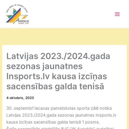
Skip
to
content
Main
Men
Latvijas 2023./2024.gada
sezonas jaunatnes
Insports.lv kausa izcīņas
sacensības galda tenisā
4 oktobris, 2023
30. septembrī Iecavas pamatskolas sporta zālē notika
Latvijas 2023./2024.gada sezonas jaunatnes Insports.lv
kausa izcīņas sacensības galda tenisā 1 posms.
Šajās sacensībās piedalījās BJC “IK Auseklis” audzēkņi