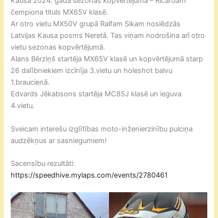
Kausa 2024. gada sezonas kopvērtējumā – Ričardam
čempiona tituls MX65V klasē.
Ar otro vietu MX50V grupā Ralfam Sikam noslēdzās
Latvijas Kausa posms Neretā. Tas viņam nodrošina arī otro
vietu sezonas kopvērtējumā.
Alans Bērziņš startēja MX65V klasē un kopvērtējumā starp
26 dalībniekiem izcīnīja 3.vietu un holeshot balvu
1.braucienā.
Edvards Jēkabsons startēja MC85J klasē un ieguva
4.vietu.
Sveicam interešu izglītības moto-inženierzinību pulciņa
audzēkņus ar sasniegumiem!
Sacensību rezultāti:
https://speedhive.mylaps.com/events/2780461