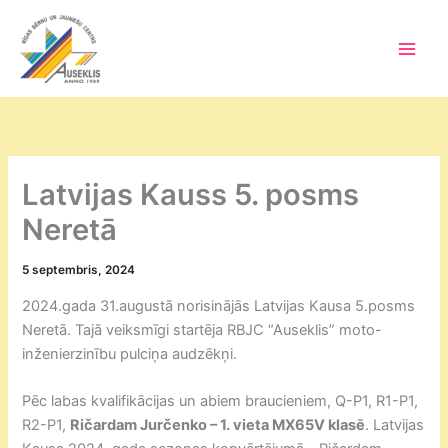
Skip
to
content
Main
Men
Latvijas Kauss 5. posms
Neretā
5 septembris, 2024
2024.gada 31.augustā norisinājās Latvijas Kausa 5.posms
Neretā. Tajā veiksmīgi startēja RBJC “Auseklis” moto-
inženierzinību pulciņa audzēkņi.
Pēc labas kvalifikācijas un abiem braucieniem, Q-P1, R1-P1,
R2-P1,
Ričardam Jurčenko – 1. vieta MX65V klasē
. Latvijas