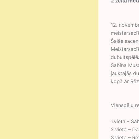
2 zelta med
12. novembrī
meistarsacī
Šajās sacen
Meistarsacīk
dubultspēlē
Sabina Musa
jauktajās d
kopā ar Rēzi
Vienspēļu r
1.vieta – Sa
2.vieta – D
3.vieta – Rē