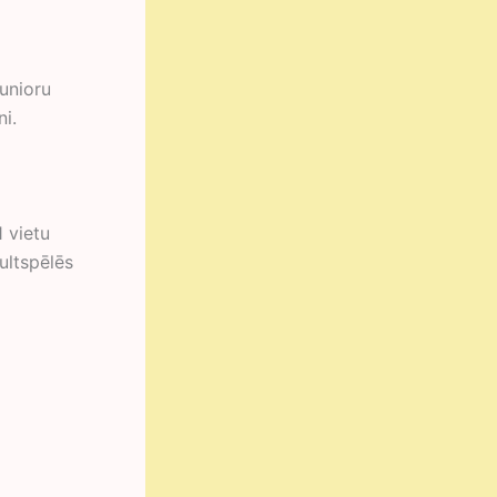
junioru
i.
 vietu
ultspēlēs