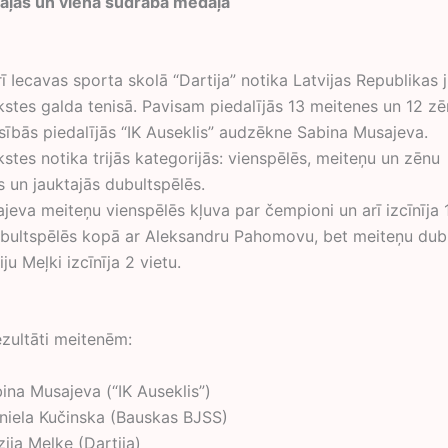
aļas un viena sudraba medaļa
 Iecavas sporta skolā “Dartija” notika Latvijas Republikas 
kstes galda tenisā. Pavisam piedalījās 13 meitenes un 12 zēn
sībās piedalījās “IK Auseklis” audzēkne Sabina Musajeva.
stes notika trijās kategorijās: vienspēlēs, meiteņu un zēnu
s un jauktajās dubultspēlēs.
jeva meiteņu vienspēlēs kļuva par čempioni un arī izcīnīja 1
ubultspēlēs kopā ar Aleksandru Pahomovu, bet meiteņu dub
ju Meļki izcīnīja 2 vietu.
ezultāti meitenēm:
bina Musajeva (“IK Auseklis”)
aniela Kučinska (Bauskas BJSS)
zija Meļķe (Dartija)