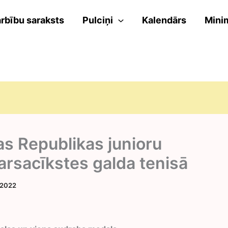
rbību saraksts
Pulciņi
Kalendārs
Mini
as Republikas junioru
arsacīkstes galda tenisā
 2022