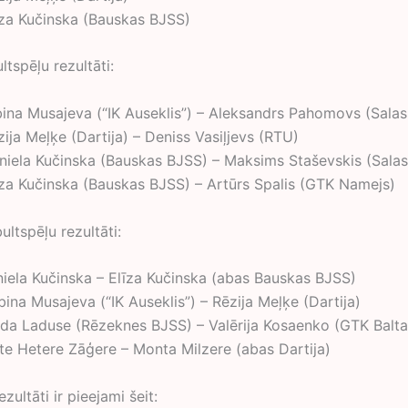
līza Kučinska (Bauskas BJSS)
tspēļu rezultāti:
abina Musajeva (“IK Auseklis”) – Aleksandrs Pahomovs (Salas
zija Meļķe (Dartija) – Deniss Vasiļjevs (RTU)
aniela Kučinska (Bauskas BJSS) – Maksims Staševskis (Salas
līza Kučinska (Bauskas BJSS) – Artūrs Spalis (GTK Namejs)
ltspēļu rezultāti:
aniela Kučinska – Elīza Kučinska (abas Bauskas BJSS)
bina Musajeva (“IK Auseklis”) – Rēzija Meļķe (Dartija)
inda Laduse (Rēzeknes BJSS) – Valērija Kosaenko (GTK Balta
ete Hetere Zāģere – Monta Milzere (abas Dartija)
zultāti ir pieejami šeit: