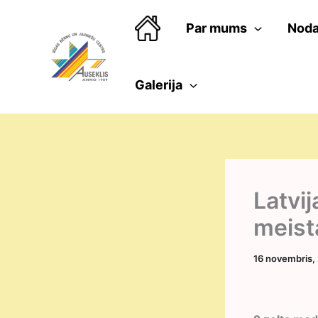
Skip
to
Par mums
Noda
content
Galerija
Latvij
meist
16 novembris,