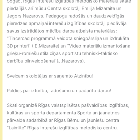
Šogad, Rīgas Interešu izglītības metodisko materiālu skatē
piedalījās arī mūsu Centra skolotāji Emilija Mizaraite un
Jegors Nazarovs. Pedagogu radošās un daudzveidīgās
pieredzes apmaiņai interešu izglītības skolotāji piedāvāja
savus izstrādātos mācību darba atbalsta materiālus:
“Tincercad programmā veidota sniegpārsliņa un izdrukāta
3D printerī” ( E.Mizaraite) un “Video materiālu izmantošana
grieķu-romiešu stila cīņas sportistu tehniski–taktisko
darbību pilnveidošanai”(J.Nazarovs).
Sveicam skolotājus ar saņemto Atzinību!
Paldies par izturību, radošumu un padarīto darbu!
Skati organizē Rīgas valstspilsētas pašvaldības Izglītības,
kultūras un sporta departamenta Sporta un jaunatnes
pārvalde sadarbībā ar Rīgas Bērnu un jauniešu centra
“Laimīte” Rīgas Interešu izglītības metodisko centru.