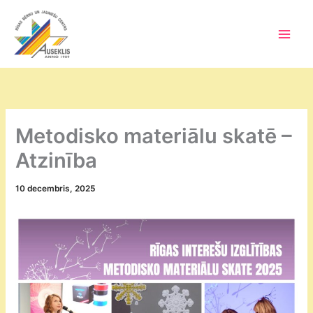
Skip
to
content
Main
Men
Metodisko materiālu skatē –
Atzinība
10 decembris, 2025