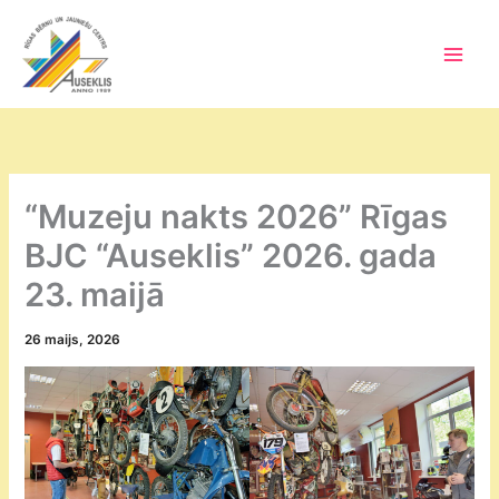
Skip
to
content
Main
Men
“Muzeju nakts 2026” Rīgas
BJC “Auseklis” 2026. gada
23. maijā
26 maijs, 2026