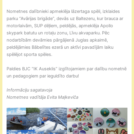
Nometnes dalībnieki apmeklēja lāzertaga spēli, izklaides
parku “Avārijas brigāde”, devās uz Baltezeru, kur brauca ar
motorlaivām, SUP dēļiem, peldējās, apmeklēja Apollo
skypark batutu un rotaļu zonu, Līvu akvaparku. Pēc
nodarbībām devāmies pārgājienā Juglas apkaimē,
peldējāmies Bābelītes ezerā un aktīvi pavadījām laiku
spēlējot sporta spēles.
Paldies BJC “IK Auseklis” izglītojamiem par dalību nometnē
un pedagogiem par ieguldīto darbu!
Informāciju sagatavoja
Nometnes vadītāja Evita Maļkeviča