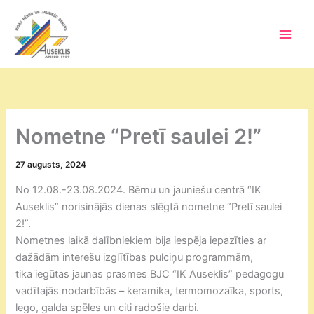
Skip
to
content
Main
Men
Nometne “Pretī saulei 2!”
27 augusts, 2024
No 12.08.-23.08.2024. Bērnu un jauniešu centrā “IK
Auseklis” norisinājās dienas slēgtā nometne “Pretī saulei
2!”.
Nometnes laikā dalībniekiem bija iespēja iepazīties ar
dažādām interešu izglītības pulciņu programmām,
tika iegūtas jaunas prasmes BJC “IK Auseklis” pedagogu
vadītajās nodarbībās – keramika, termomozaīka, sports,
lego, galda spēles un citi radošie darbi.