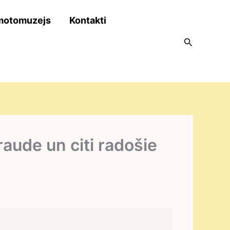
motomuzejs
Kontakti
Search
raude un citi radošie