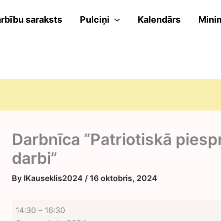
rbību saraksts
Pulciņi
Kalendārs
Mini
Darbnīca “Patriotiskā piesp
darbi”
By
IKauseklis2024
/
16 oktobris, 2024
Darbnīca
14:30
–
16:30
“Patriotiskā