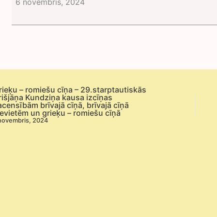
6 novembris, 2024
piespraude
un
citi
radošie
darbi”
rieķu – romiešu cīņa – 29.starptautiskās
rišjāņa Kundziņa kausa izcīņas
acensībām brīvajā cīņā, brīvajā cīņā
ievietēm un grieķu – romiešu cīņā
novembris, 2024