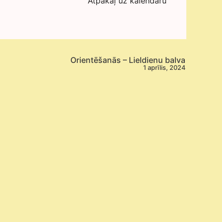
Atpakaļ uz kalendāru
Orientēšanās – Lieldienu balva
1 aprīlis, 2024