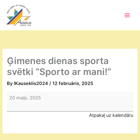
Skip
to
content
Main
Men
Ģimenes dienas sporta
svētki “Sporto ar mani!”
By
IKauseklis2024
/
12 februāris, 2025
Ģimenes
20 maijs, 2025
dienas
sporta
Atpakaļ uz kalendāru
svētki
“Sporto
ar
mani!”