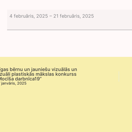
Izstāde
4 februāris, 2025
–
21 februāris, 2025
”OSKARU
gaidot”
Latvijas
animācijas
filmas
“Straume”
kaķis
īgas bērnu un jauniešu vizuālās un
izuāli plastiskās mākslas konkurss
Centra
Mocīša darbnīca19”
audzēkņu
 janvāris, 2025
darbos.
Piedalās:
Keramika.
Dizains.
Tehnoloģijas.
un