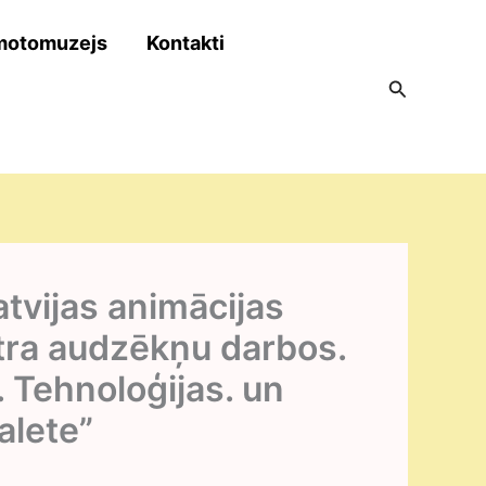
motomuzejs
Kontakti
Search
tvijas animācijas
tra audzēkņu darbos.
. Tehnoloģijas. un
alete”