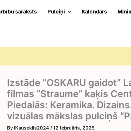
rbību saraksts
Pulciņi
Kalendārs
Mini
Izstāde ”OSKARU gaidot” La
filmas “Straume” kaķis Cen
Piedalās: Keramika. Dizains
vizuālas mākslas pulciņš “P
By
IKauseklis2024
/
12 februāris, 2025