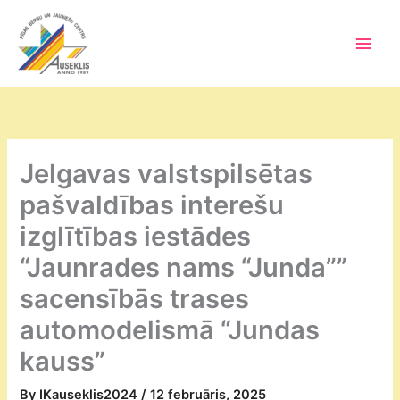
Skip
to
content
Main
Men
Jelgavas valstspilsētas
pašvaldības interešu
izglītības iestādes
“Jaunrades nams “Junda””
sacensībās trases
automodelismā “Jundas
kauss”
By
IKauseklis2024
/
12 februāris, 2025