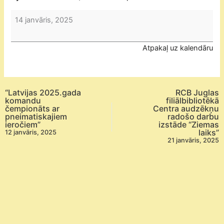
Jelgavas
14 janvāris, 2025
valstspilsētas
pašvaldības
Atpakaļ uz kalendāru
interešu
izglītības
iestādes
“Jaunrades
“Latvijas 2025.gada
RCB Juglas
nams
komandu
filiālbibliotēkā
čempionāts ar
Centra audzēkņu
“Junda””
pneimatiskajiem
radošo darbu
sacensībās
ieročiem”
izstāde “Ziemas
laiks”
12 janvāris, 2025
trases
21 janvāris, 2025
automodelismā
“Jundas
kauss”