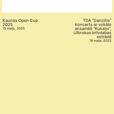
Insports.lv
kausa
izcīņas
Kaunas Open Cup
TDA “Dancītis”
sacensības,
2025
koncerts ar vokālo
ansambli “Kukaiņi”,
15 maijs, 2025
VI
Ulbrokas brīvdabas
posms
estrādē
18 maijs, 2025