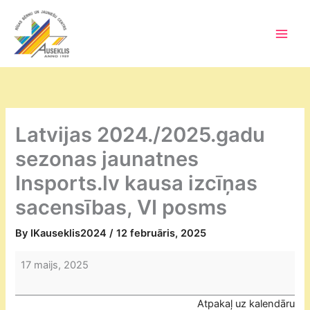
Skip
to
content
Main
Men
Latvijas 2024./2025.gadu
sezonas jaunatnes
Insports.lv kausa izcīņas
sacensības, VI posms
By
IKauseklis2024
/
12 februāris, 2025
Latvijas
17 maijs, 2025
2024./2025.gadu
sezonas
Atpakaļ uz kalendāru
jaunatnes