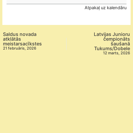
sezonas
Atpakaļ uz kalendāru
jaunatnes
Insports.lv
kausa
izcīņas
Saldus novada
Latvijas Junioru
sacensības,
atklātās
čempionāts
meistarsacīkstes
šaušanā
V
Tukums/Dobele
21 februāris, 2026
posms
12 marts, 2026
galda
tenisā
Ķekava