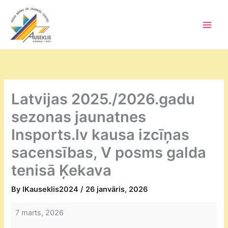
Skip
to
content
Main
Men
Latvijas 2025./2026.gadu
sezonas jaunatnes
Insports.lv kausa izcīņas
sacensības, V posms galda
tenisā Ķekava
By
IKauseklis2024
/
26 janvāris, 2026
Latvijas
7 marts, 2026
2025./2026.gadu