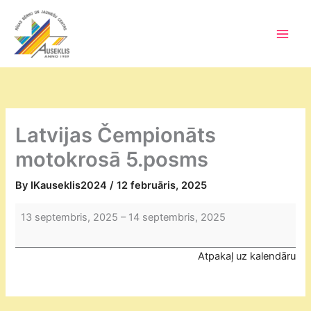
Skip
to
content
Main
Men
Latvijas Čempionāts
motokrosā 5.posms
By
IKauseklis2024
/
12 februāris, 2025
Latvijas
13 septembris, 2025
–
14 septembris, 2025
Čempionāts
motokrosā
Atpakaļ uz kalendāru
5.posms