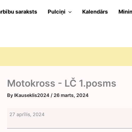
rbību saraksts
Pulciņi
Kalendārs
Mini
Motokross - LČ 1.posms
By
IKauseklis2024
/
26 marts, 2024
Motokross
27 aprīlis, 2024
-
LČ