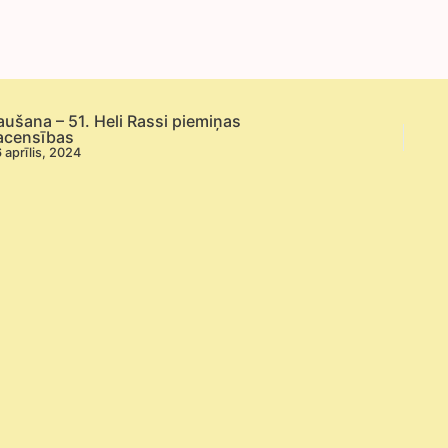
1.posms
aušana – 51. Heli Rassi piemiņas
acensības
 aprīlis, 2024