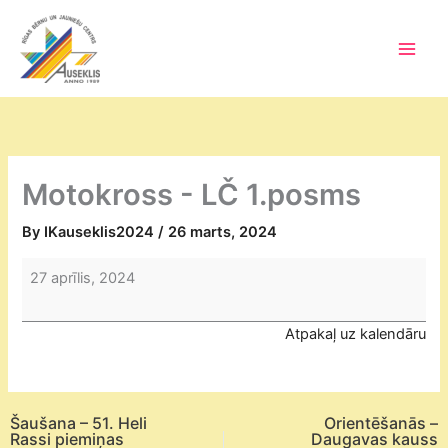
Skip
to
content
Main
Men
Motokross - LČ 1.posms
By
IKauseklis2024
/
26 marts, 2024
Motokross
27 aprīlis, 2024
-
LČ
Atpakaļ uz kalendāru
1.posms
Šaušana – 51. Heli
Orientēšanās –
Rassi piemiņas
Daugavas kauss