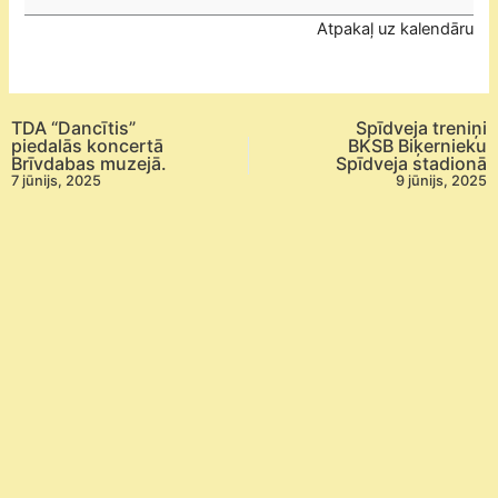
Tautas
Atpakaļ uz kalendāru
daiļamatu
pamatskolas
atklātās
reitinga
TDA “Dancītis”
Spīdveja treniņi
sacensības
piedalās koncertā
BKSB Biķernieku
Brīvdabas muzejā.
Spīdveja stadionā
2025.
7 jūnijs, 2025
9 jūnijs, 2025
gada
sezonā
-
6.posms