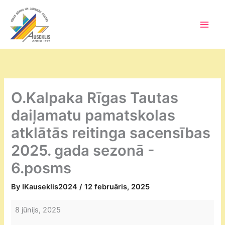
Skip
to
content
Main
Men
O.Kalpaka Rīgas Tautas
daiļamatu pamatskolas
atklātās reitinga sacensības
2025. gada sezonā -
6.posms
By
IKauseklis2024
/
12 februāris, 2025
O.Kalpaka
8 jūnijs, 2025
Rīgas