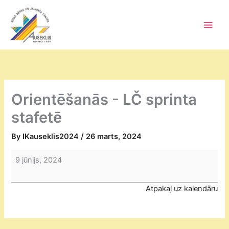
Skip
to
content
Main
Men
Orientēšanās - LČ sprinta
stafetē
By
IKauseklis2024
/
26 marts, 2024
Orientēšanās
9 jūnijs, 2024
-
LČ
Atpakaļ uz kalendāru
sprinta
stafetē