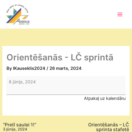
Skip
to
content
Main
Men
Orientēšanās - LČ sprintā
By
IKauseklis2024
/
26 marts, 2024
Orientēšanās
8 jūnijs, 2024
-
LČ
Atpakaļ uz kalendāru
sprintā
“Pretī saulei 1!”
Orientēšanās – LČ
sprinta stafetē
3 jūnijs, 2024