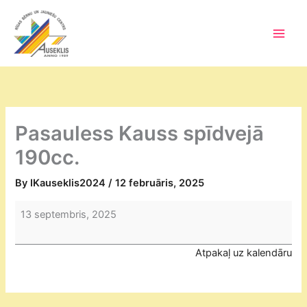
Skip
to
content
Main
Men
Pasauless Kauss spīdvejā
190cc.
By
IKauseklis2024
/
12 februāris, 2025
Pasauless
13 septembris, 2025
Kauss
spīdvejā
Atpakaļ uz kalendāru
190cc.