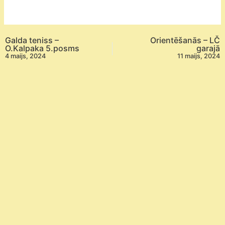
un
jauniešu
centra
Galda teniss –
Orientēšanās – LČ
„
O.Kalpaka 5.posms
garajā
4 maijs, 2024
11 maijs, 2024
IK
Auseklis”
kauss
2024”