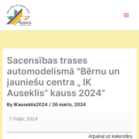
Skip
to
content
Main
Men
Sacensības trases
automodelismā "Bērnu un
jauniešu centra „ IK
Auseklis” kauss 2024”
By
IKauseklis2024
/
26 marts, 2024
Sacensības
7 maijs, 2024
trases
automodelismā
Atpakaļ uz kalendāru
"Bērnu