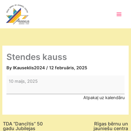
Skip
to
content
Main
Men
Stendes kauss
By
IKauseklis2024
/
12 februāris, 2025
Stendes
10 maijs, 2025
kauss
Atpakaļ uz kalendāru
TDA “Dancītis” 50
Rīgas bērnu un
gadu Jubilejas
jauniešu centra