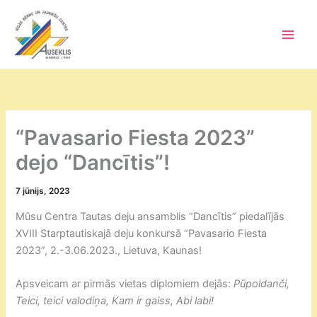
Skip
to
content
Main
Men
“Pavasario Fiesta 2023”
dejo “Dancītis”!
7 jūnijs, 2023
Mūsu Centra Tautas deju ansamblis “Dancītis” piedalījās
XVIII Starptautiskajā deju konkursā “Pavasario Fiesta
2023”, 2.-3.06.2023., Lietuva, Kaunas!
Apsveicam ar pirmās vietas diplomiem dejās:
Pūpoldanči,
Teici, teici valodiņa, Kam ir gaiss, Abi labi!