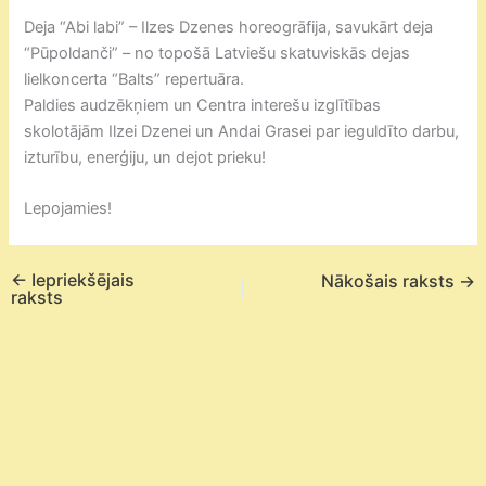
Deja “Abi labi” – Ilzes Dzenes horeogrāfija, savukārt deja
“Pūpoldanči” – no topošā Latviešu skatuviskās dejas
lielkoncerta “Balts” repertuāra.
Paldies audzēkņiem un Centra interešu izglītības
skolotājām Ilzei Dzenei un Andai Grasei par ieguldīto darbu,
izturību, enerģiju, un dejot prieku!
Lepojamies!
←
Iepriekšējais
Nākošais raksts
→
raksts