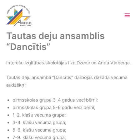
Skip
to
content
Main
Men
Tautas deju ansamblis
“Dancītis”
Interešu izglītības skolotājas Ilze Dzene un Anda Vīnberga.
Tautas deju ansamblī “Dancītis” darbojas dažāda vecuma
audzēkņi:
pirmsskolas grupa 3-4 gadus veci bērni;
pirmsskolas grupa 5-6 gadu veci bērni;
1-2. klašu vecuma grupa;
3-4. klašu vecuma grupa;
5-6. klašu vecuma grupa;
7-9. klašu vecuma grupa;