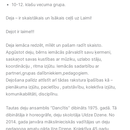
10-12. klašu vecuma grupa.
Deja – ir skaistākais un īsākais ceļš uz Laimi!
Dejot ir laime!!!
Deja iemāca redzēt, mīlēt un pašam radīt skaisto.
Apgūstot deju, bērns iemācās pārvaldīt savu ķermeni,
saskaņot savas kustības ar mūziku, uzlabo stāju,
koordināciju , ritma izjūtu. Iemācās sadarbību ar
partneri,grupas dalībniekiem,pedagogiem.
Dejošana palīdz attīstīt arī tādas rakstura īpašības kā –
pienākuma izjūtu, pacietību , patstāvību, kolektīva izjūtu,
komunikabilitāti, disciplīnu.
Tautas deju ansamblis “Dancītis” dibināts 1975. gadā. Tā
dibinātāja ir horeogrāfe, deju skolotāja Uldze Dzene. No
2014. gada janvāra mākslinieciskās vadītājas un deju
pedagoga amatu pilda Ilze Dzene. Kolektīva 45 gadu