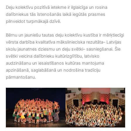
Deju kolektīvu pozitīvā ietekme ir ilglaicīga un rosina
dalībniekus tās īstenošanās laikā iegūtās prasmes
pilnveidot turpmākajā dzīvē.
Bērnu un jauniešu tautas deju kolektīvu kustība ir mērķtiecīgi
vērsta darbība kvalitatīva mākslinieciska rezultāta– Latvijas
skolu jaunatnes dziesmu un deju svētki– sasniegšanai. Šie
svētki veicina dalībnieku kultūrizglītību, latvisko
audzināšanu un iesaistīšanos kultūras mantojuma
apzināšanā, saglabāšanā un nodrošina tradīciju
pārmantošanu.