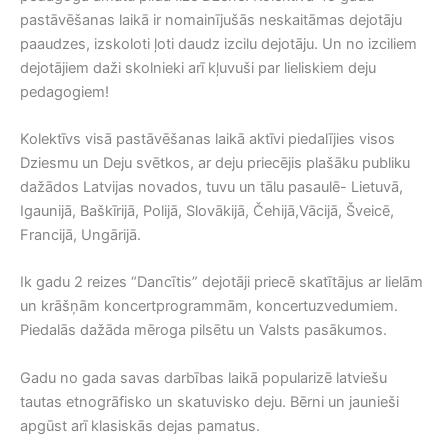
pastāvēšanas laikā ir nomainījušās neskaitāmas dejotāju
paaudzes, izskoloti ļoti daudz izcilu dejotāju. Un no izciliem
dejotājiem daži skolnieki arī kļuvuši par lieliskiem deju
pedagogiem!
Kolektīvs visā pastāvēšanas laikā aktīvi piedalījies visos
Dziesmu un Deju svētkos, ar deju priecējis plašāku publiku
dažādos Latvijas novados, tuvu un tālu pasaulē- Lietuvā,
Igaunijā, Baškīrijā, Polijā, Slovākijā, Čehijā,Vācijā, Šveicē,
Francijā, Ungārijā.
Ik gadu 2 reizes “Dancītis” dejotāji priecē skatītājus ar lielām
un krāšņām koncertprogrammām, koncertuzvedumiem.
Piedalās dažāda mēroga pilsētu un Valsts pasākumos.
Gadu no gada savas darbības laikā popularizē latviešu
tautas etnogrāfisko un skatuvisko deju. Bērni un jaunieši
apgūst arī klasiskās dejas pamatus.