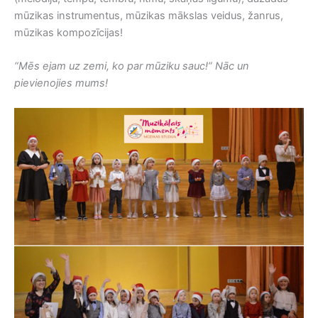
mūzikas instrumentus, mūzikas mākslas veidus, žanrus,
mūzikas kompozīcijas!
“Mēs ejam uz zemi, ko par mūziku sauc!” Nāc un
pievienojies mums!