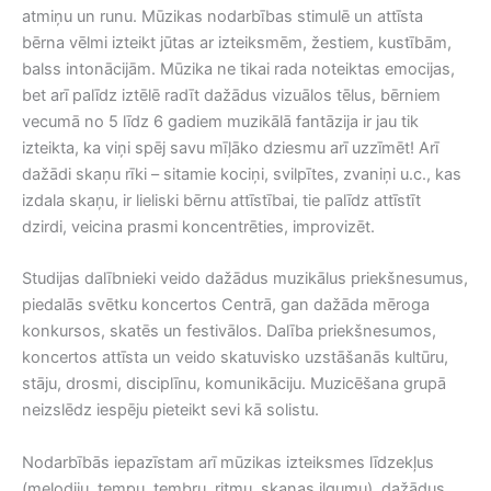
atmiņu un runu. Mūzikas nodarbības stimulē un attīsta
bērna vēlmi izteikt jūtas ar izteiksmēm, žestiem, kustībām,
balss intonācijām. Mūzika ne tikai rada noteiktas emocijas,
bet arī palīdz iztēlē radīt dažādus vizuālos tēlus, bērniem
vecumā no 5 līdz 6 gadiem muzikālā fantāzija ir jau tik
izteikta, ka viņi spēj savu mīļāko dziesmu arī uzzīmēt! Arī
dažādi skaņu rīki – sitamie kociņi, svilpītes, zvaniņi u.c., kas
izdala skaņu, ir lieliski bērnu attīstībai, tie palīdz attīstīt
dzirdi, veicina prasmi koncentrēties, improvizēt.
Studijas dalībnieki veido dažādus muzikālus priekšnesumus,
piedalās svētku koncertos Centrā, gan dažāda mēroga
konkursos, skatēs un festivālos. Dalība priekšnesumos,
koncertos attīsta un veido skatuvisko uzstāšanās kultūru,
stāju, drosmi, disciplīnu, komunikāciju. Muzicēšana grupā
neizslēdz iespēju pieteikt sevi kā solistu.
Nodarbībās iepazīstam arī mūzikas izteiksmes līdzekļus
(melodiju, tempu, tembru, ritmu, skaņas ilgumu), dažādus