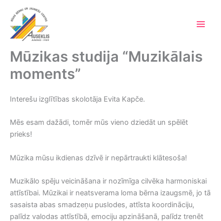
Skip
to
content
Main
Men
Mūzikas studija “Muzikālais
moments”
Interešu izglītības skolotāja Evita Kapče.
Mēs esam dažādi, tomēr mūs vieno dziedāt un spēlēt
prieks!
Mūzika mūsu ikdienas dzīvē ir nepārtraukti klātesoša!
Muzikālo spēju veicināšana ir nozīmīga cilvēka harmoniskai
attīstībai. Mūzikai ir neatsverama loma bērna izaugsmē, jo tā
sasaista abas smadzeņu puslodes, attīsta koordināciju,
palīdz valodas attīstībā, emociju apzināšanā, palīdz trenēt