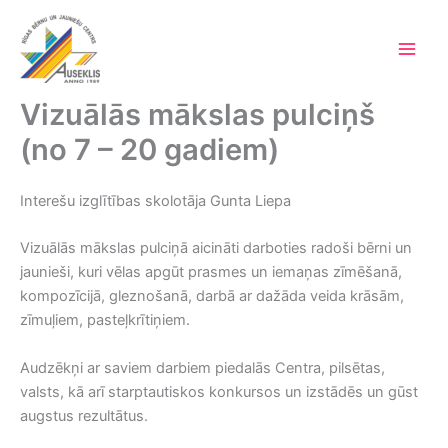
Skip
to
content
Main
Men
Vizuālās mākslas pulciņš
(no 7 – 20 gadiem)
Interešu izglītības skolotāja Gunta Liepa
Vizuālās mākslas pulciņā aicināti darboties radoši bērni un
jaunieši, kuri vēlas apgūt prasmes un iemaņas zīmēšanā,
kompozīcijā, gleznošanā, darbā ar dažāda veida krāsām,
zīmuļiem, pasteļkrītiņiem.
Audzēkņi ar saviem darbiem piedalās Centra, pilsētas,
valsts, kā arī starptautiskos konkursos un izstādēs un gūst
augstus rezultātus.