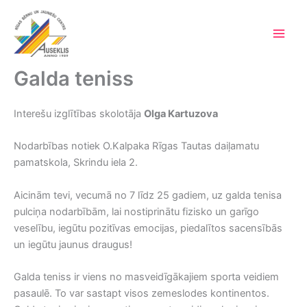
Skip
to
content
Main
Men
Galda teniss
Interešu izglītības skolotāja
Olga Kartuzova
Nodarbības notiek O.Kalpaka Rīgas Tautas daiļamatu
pamatskola, Skrindu iela 2.
Aicinām tevi, vecumā no 7 līdz 25 gadiem, uz galda tenisa
pulciņa nodarbībām, lai nostiprinātu fizisko un garīgo
veselību, iegūtu pozitīvas emocijas, piedalītos sacensībās
un iegūtu jaunus draugus!
Galda teniss ir viens no masveidīgākajiem sporta veidiem
pasaulē. To var sastapt visos zemeslodes kontinentos.