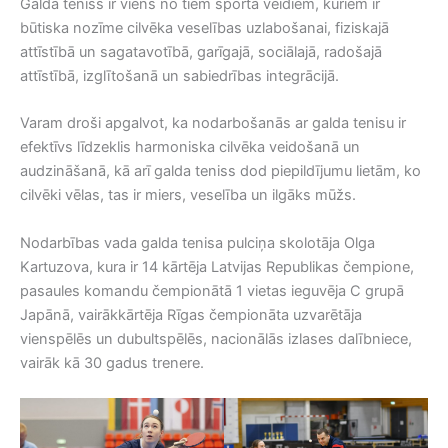
Galda teniss ir viens no tiem sporta veidiem, kuriem ir
būtiska nozīme cilvēka veselības uzlabošanai, fiziskajā
attīstībā un sagatavotībā, garīgajā, sociālajā, radošajā
attīstībā, izglītošanā un sabiedrības integrācijā.
Varam droši apgalvot, ka nodarbošanās ar galda tenisu ir
efektīvs līdzeklis harmoniska cilvēka veidošanā un
audzināšanā, kā arī galda teniss dod piepildījumu lietām, ko
cilvēki vēlas, tas ir miers, veselība un ilgāks mūžs.
Nodarbības vada galda tenisa pulciņa skolotāja Olga
Kartuzova, kura ir 14 kārtēja Latvijas Republikas čempione,
pasaules komandu čempionātā 1 vietas ieguvēja C grupā
Japānā, vairākkārtēja Rīgas čempionāta uzvarētāja
vienspēlēs un dubultspēlēs, nacionālās izlases dalībniece,
vairāk kā 30 gadus trenere.