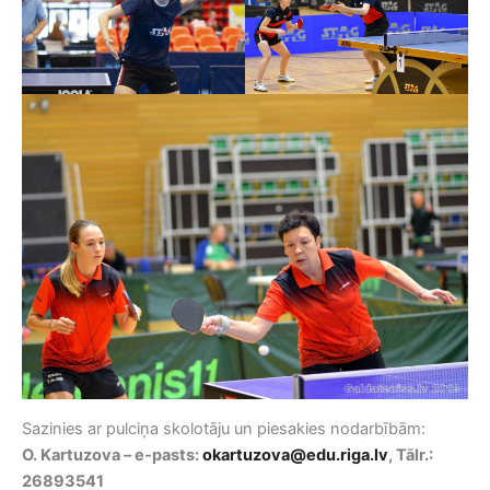
Sazinies ar pulciņa skolotāju un piesakies nodarbībām:
O. Kartuzova – e-pasts:
okartuzova@edu.riga.lv
, Tālr.:
26893541