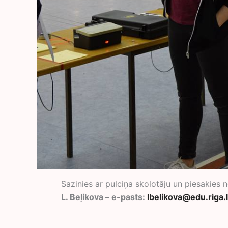
Sazinies ar pulciņa skolotāju un piesakies
L. Beļikova – e-pasts:
lbelikova@edu.riga.