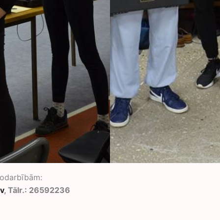
 nodarbībām:
lv
, Tālr.: 26592236