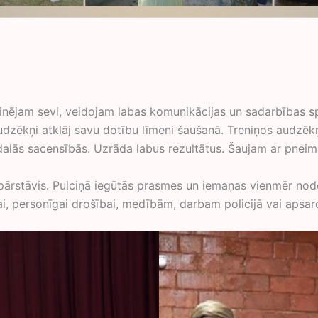
inējam sevi, veidojam labas komunikācijas un sadarbības sp
 audzēkņi atklāj savu dotību līmeni šaušanā. Treniņos audzē
dalās sacensībās. Uzrāda labus rezultātus. Šaujam ar pneim
u pārstāvis. Pulciņā iegūtās prasmes un iemaņas vienmēr node
i, personīgai drošībai, medībām, darbam policijā vai apsar