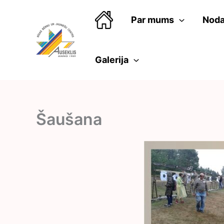
Skip
to
Par mums
Noda
content
Galerija
Šaušana