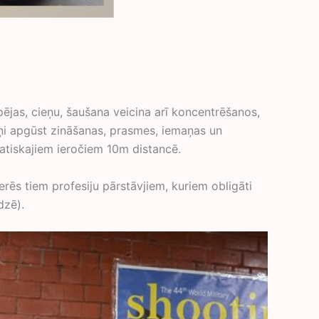
ējas, cieņu, šaušana veicina arī koncentrēšanos,
kņi apgūst zināšanas, prasmes, iemaņas un
atiskajiem ieročiem 10m distancē.
rēs tiem profesiju pārstāvjiem, kuriem obligāti
dzē).