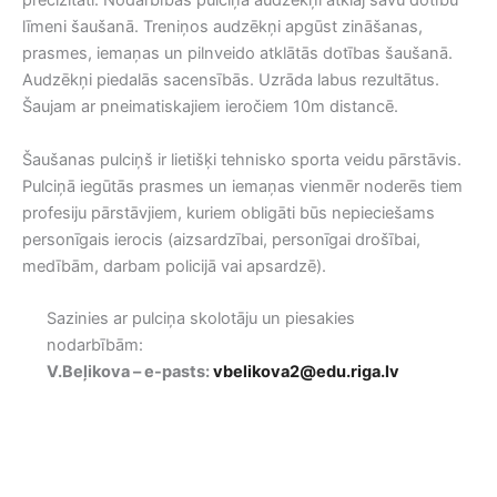
precizitāti. Nodarbībās pulciņa audzēkņi atklāj savu dotību
līmeni šaušanā. Treniņos audzēkņi apgūst zināšanas,
prasmes, iemaņas un pilnveido atklātās dotības šaušanā.
Audzēkņi piedalās sacensībās. Uzrāda labus rezultātus.
Šaujam ar pneimatiskajiem ieročiem 10m distancē.
Šaušanas pulciņš ir lietišķi tehnisko sporta veidu pārstāvis.
Pulciņā iegūtās prasmes un iemaņas vienmēr noderēs tiem
profesiju pārstāvjiem, kuriem obligāti būs nepieciešams
personīgais ierocis (aizsardzībai, personīgai drošībai,
medībām, darbam policijā vai apsardzē).
Sazinies ar pulciņa skolotāju un piesakies
nodarbībām:
V.Beļikova – e-pasts:
vbelikova2@edu.riga.lv