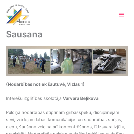
Skip
to
content
Main
Men
Sausana
(Nodarbības notiek šautuvē, Vizlas 1)
Interešu izglītības skolotāja
Varvara Beļikova
Pulciņa nodarbībās stiprinām gribasspēku, disciplinējam
sevi, veidojam labas komunikācijas un sadarbības spējas,
cieņu, šaušana veicina arī koncentrēšanos, līdzsvara izjūtu,