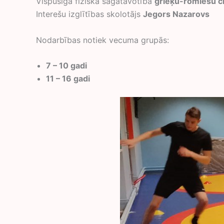
Vispusīgā fiziskā sagatavotība
grieķu-romiešu c
Interešu izglītības skolotājs
Jegors Nazarovs
Nodarbības notiek vecuma grupās:
7 – 10 gadi
11 – 16 gadi