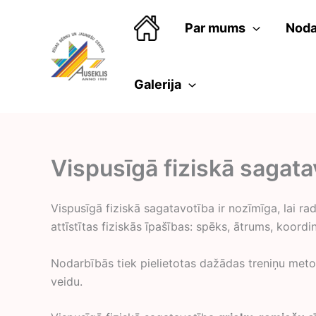
Skip
to
Par mums
Noda
content
Galerija
Vispusīgā fiziskā sagata
Vispusīgā fiziskā sagatavotība ir nozīmīga, lai r
attīstītas fiziskās īpašības: spēks, ātrums, koord
Nodarbībās tiek pielietotas dažādas treniņu metode
veidu.