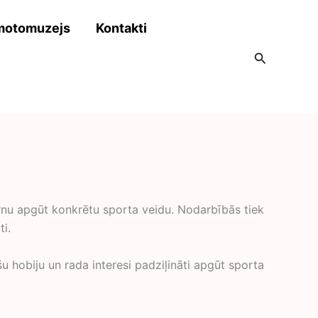
motomuzejs
Kontakti
Search
bērnu apgūt konkrētu sporta veidu. Nodarbībās tiek
ati.
u hobiju un rada interesi padziļināti apgūt sporta