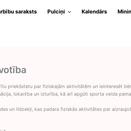
rbību saraksts
Pulciņi
Kalendārs
Mini
votība
adītu priekšstatu par fiziskajām aktivitātēm un ieinteresēt 
inācija, lokanība un izturība, kā arī apgūti sporta veida pam
s un līdzekļi, kas padara fiziskās aktivitātes par aizraujoš