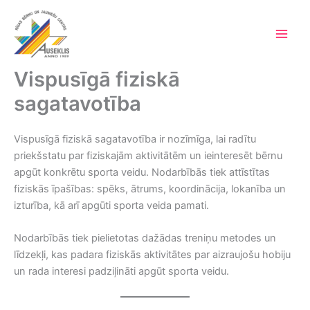
Skip
to
content
Main
Men
Vispusīgā fiziskā
sagatavotība
Vispusīgā fiziskā sagatavotība ir nozīmīga, lai radītu
priekšstatu par fiziskajām aktivitātēm un ieinteresēt bērnu
apgūt konkrētu sporta veidu. Nodarbībās tiek attīstītas
fiziskās īpašības: spēks, ātrums, koordinācija, lokanība un
izturība, kā arī apgūti sporta veida pamati.
Nodarbībās tiek pielietotas dažādas treniņu metodes un
līdzekļi, kas padara fiziskās aktivitātes par aizraujošu hobiju
un rada interesi padziļināti apgūt sporta veidu.