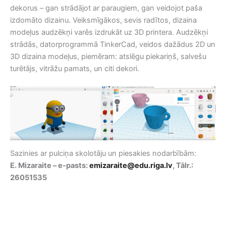
dekorus – gan strādājot ar paraugiem, gan veidojot paša
izdomāto dizainu. Veiksmīgākos, sevis radītos, dizaina
modeļus audzēkņi varēs izdrukāt uz 3D printera. Audzēkņi
strādās, datorprogrammā TinkerCad, veidos dažādus 2D un
3D dizaina modeļus, piemēram: atslēgu piekariņš, salvešu
turētājs, vitrāžu pamats, un citi dekori.
Sazinies ar pulciņa skolotāju un piesakies nodarbībām:
E. Mizaraite – e-pasts:
emizaraite@edu.riga.lv
, Tālr.:
26051535