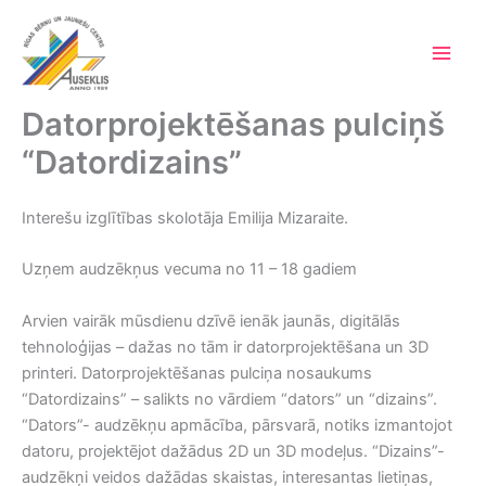
Skip
to
content
Main
Men
Datorprojektēšanas pulciņš
“Datordizains”
Interešu izglītības skolotāja Emilija Mizaraite.
Uzņem audzēkņus vecuma no 11 – 18 gadiem
Arvien vairāk mūsdienu dzīvē ienāk jaunās, digitālās
tehnoloģijas – dažas no tām ir datorprojektēšana un 3D
printeri. Datorprojektēšanas pulciņa nosaukums
“Datordizains” – salikts no vārdiem “dators” un “dizains”.
“Dators”- audzēkņu apmācība, pārsvarā, notiks izmantojot
datoru, projektējot dažādus 2D un 3D modeļus. “Dizains”-
audzēkņi veidos dažādas skaistas, interesantas lietiņas,